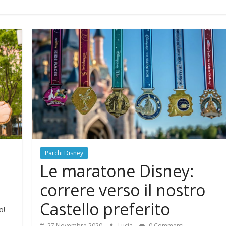
Parchi Disney
Le maratone Disney:
correre verso il nostro
Castello preferito
o!
27 Novembre 2020
Lucia
0 Commenti