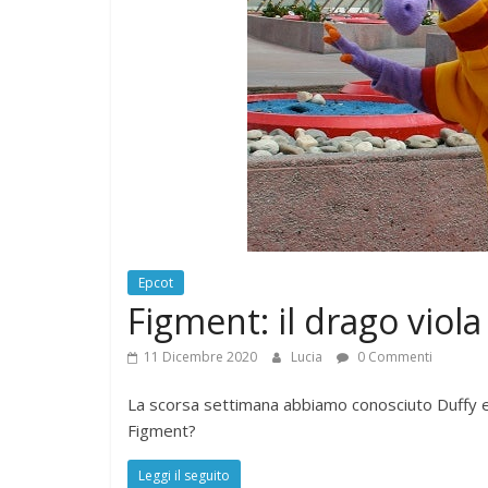
Epcot
Figment: il drago viol
11 Dicembre 2020
Lucia
0 Commenti
La scorsa settimana abbiamo conosciuto Duffy e i
Figment?
Leggi il seguito